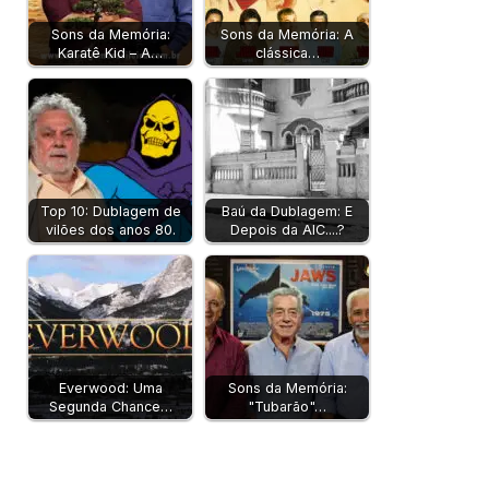
Sons da Memória:
Sons da Memória: A
Karatê Kid – A…
clássica…
Top 10: Dublagem de
Baú da Dublagem: E
vilões dos anos 80.
Depois da AIC....?
Everwood: Uma
Sons da Memória:
Segunda Chance…
"Tubarão"…