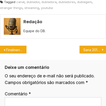
Tagged
canal
,
dublador
,
dubladora
,
dubladores
,
dublagem
,
stranger things
,
streaming
,
youtube
Redação
Equipe do DB.
Finalmente revelado o dublador de All Might.
Sana 2019 terá a presença de grandes dubladores.
Deixe um comentário
O seu endereço de e-mail não será publicado.
Campos obrigatórios são marcados com
*
Comentário
*