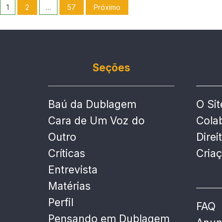
1
2
…
57
Próximo
Seções
Baú da Dublagem
O Sit
Cara de Um Voz do
Cola
Outro
Direi
Críticas
Cria
Entrevista
Matérias
Perfil
FAQ
Pensando em Dublagem