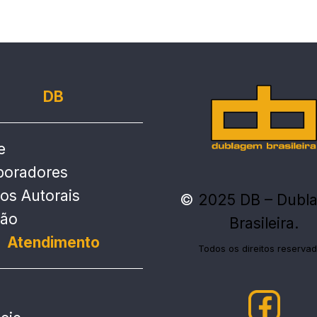
DB
e
boradores
tos Autorais
©
2025 DB – Dubl
ção
Brasileira.
Atendimento
Todos os direitos reservad