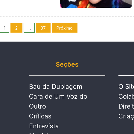
1
2
…
37
Próximo
Seções
Baú da Dublagem
O Sit
Cara de Um Voz do
Cola
Outro
Direi
Críticas
Cria
Entrevista