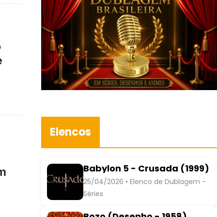
o
e
Elencos
Babylon 5 - Crusada (1999)
om
25/04/2026 • Elenco de Dublagem -
Séries
Bozo (Desenho - 1958)