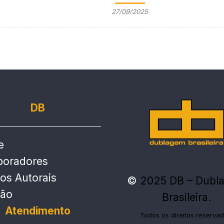
27/09/2025
DB
e
boradores
tos Autorais
©
2025 DB – Dubl
ção
Brasileira.
Atendimento
Todos os direitos reservad