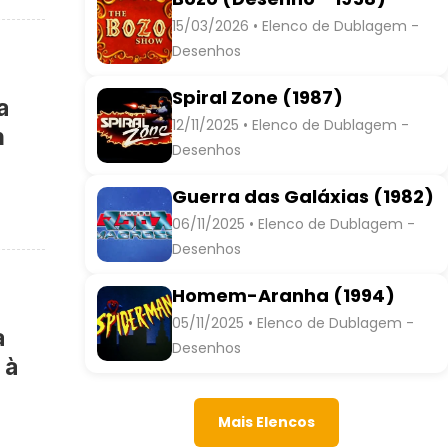
15/03/2026 • Elenco de Dublagem -
Desenhos
Spiral Zone (1987)
a
12/11/2025 • Elenco de Dublagem -
h
Desenhos
Guerra das Galáxias (1982)
06/11/2025 • Elenco de Dublagem -
Desenhos
Homem-Aranha (1994)
05/11/2025 • Elenco de Dublagem -
a
Desenhos
 à
Mais Elencos