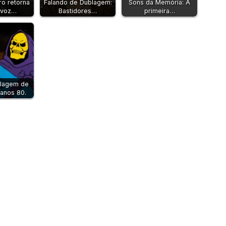
ro retorna
Falando de Dublagem:
Sons da Memória: A
 voz…
Bastidores…
primeira…
blagem de
 anos 80.