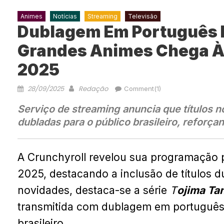
Animes
Notícias
Streaming
Televisão
Dublagem Em Português 
Grandes Animes Chega À 
2025
28/09/2025
Redação
Comment(1)
Serviço de streaming anuncia que títulos 
dubladas para o público brasileiro, reforç
A Crunchyroll revelou sua programação 
2025, destacando a inclusão de títulos d
novidades, destaca-se a série
T
ojima Ta
transmitida com dublagem em português,
brasileiro.