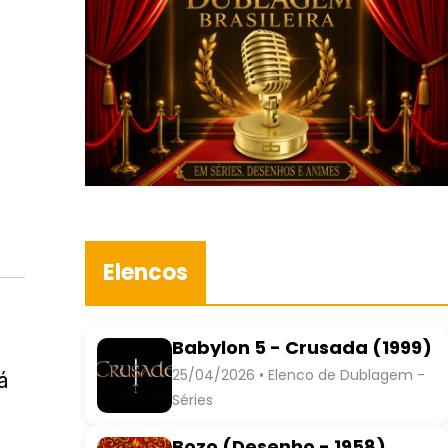
Elencos
Babylon 5 - Crusada (1999)
25/04/2026 • Elenco de Dublagem -
á
Séries
Bozo (Desenho - 1958)