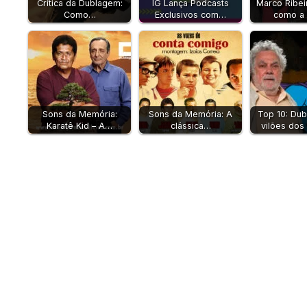
Crítica da Dublagem:
IG Lança Podcasts
Marco Ribei
Como…
Exclusivos com…
como a
Sons da Memória:
Sons da Memória: A
Top 10: Du
Karatê Kid – A…
clássica…
vilões dos