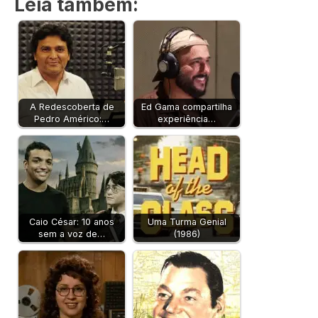
Leia também:
A Redescoberta de
Ed Gama compartilha
Pedro Américo:…
experiência…
Caio César: 10 anos
Uma Turma Genial
sem a voz de…
(1986)