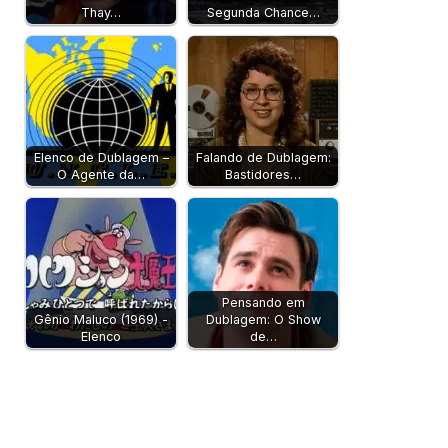
Thay…
Segunda Chance…
Elenco de Dublagem –
Falando de Dublagem:
O Agente da…
Bastidores…
Pensando em
Gênio Maluco (1969) -
Dublagem: O Show
Elenco
de…