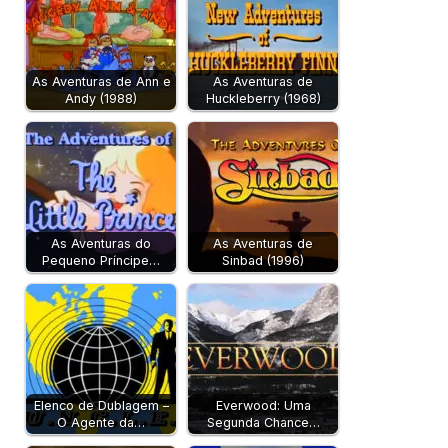
As Aventuras de Ann e
As Aventuras de
Andy (1988)
Huckleberry (1968)
As Aventuras do
As Aventuras de
Pequeno Príncipe…
Sinbad (1996)
Elenco de Dublagem –
Everwood: Uma
O Agente da…
Segunda Chance…