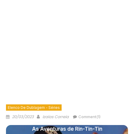
Elenco De Dublagem - Séries
20/03/2023
Izaías Correia
Comment(1)
As Aventuras de Rin-Tin-Tin