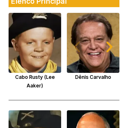
Elenco Principal
Cabo Rusty (Lee
Dênis Carvalho
M
Aaker)