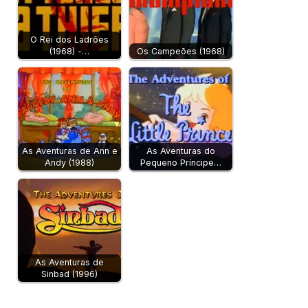
O Rei dos Ladrões
(1968) -…
Os Campeões (1968)
As Aventuras de Ann e
As Aventuras do
Andy (1988)
Pequeno Príncipe…
As Aventuras de
Sinbad (1996)