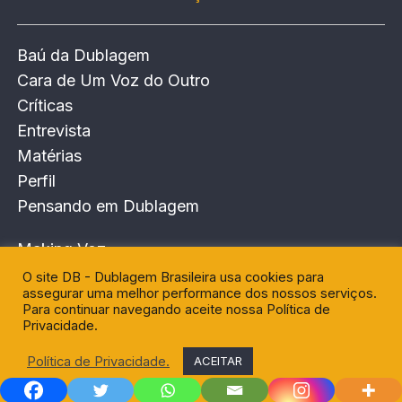
Baú da Dublagem
Cara de Um Voz do Outro
Críticas
Entrevista
Matérias
Perfil
Pensando em Dublagem
Making Voz
Top 10
O site DB - Dublagem Brasileira usa cookies para
assegurar uma melhor performance dos nossos serviços.
Trailers dublados
Para continuar navegando aceite nossa Política de
20 Loops Por Hora
Privacidade.
Política de Privacidade.
ACEITAR
DB