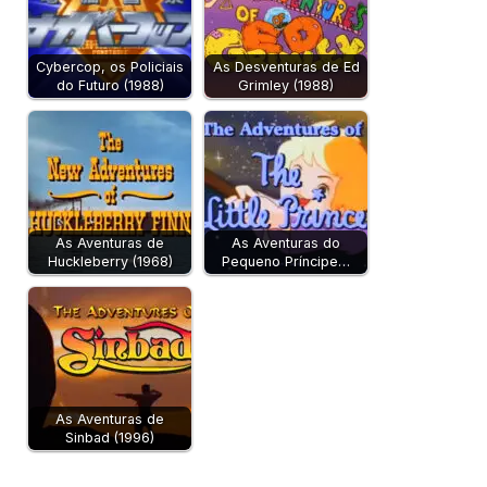
Cybercop, os Policiais
As Desventuras de Ed
do Futuro (1988)
Grimley (1988)
As Aventuras de
As Aventuras do
Huckleberry (1968)
Pequeno Príncipe…
As Aventuras de
Sinbad (1996)