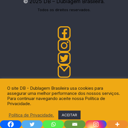
©
2025 DB – Dublagem Brasileira.
Todos os direitos reservados.
Política de privacidade
O site DB - Dublagem Brasileira usa cookies para
assegurar uma melhor performance dos nossos serviços.
Política de comentários
Para continuar navegando aceite nossa Política de
Privacidade.
Política de Privacidade.
ACEITAR
DU - News
|
Eggnews by
Theme Egg
.