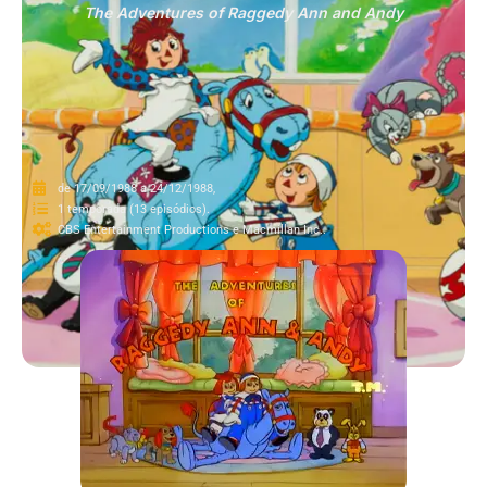
The Adventures of Raggedy Ann and Andy
de 17/09/1988 a 24/12/1988,
1 temporada (13 episódios).
CBS Entertainment Productions e Macmillan Inc..