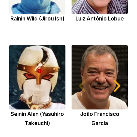
Rainin Wild (Jirou Ish)
Luiz Antônio Lobue
L
Seinin Alan (Yasuhiro
João Francisco
Takeuchi)
Garcia