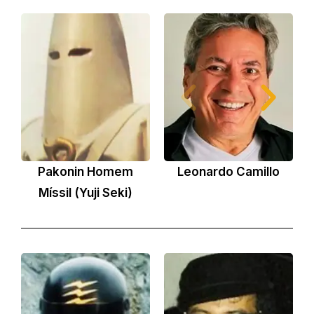
Pakonin Homem
Leonardo Camillo
O
Míssil (Yuji Seki)