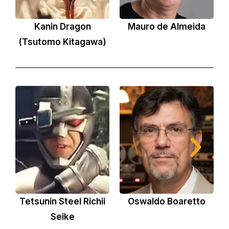
Kanin Dragon
Mauro de Almeida
L
(Tsutomo Kitagawa)
Tetsunin Steel Richii
Oswaldo Boaretto
E
Seike