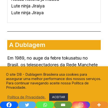
Lute ninja Jiraiya
Lute ninja Jiraya
A Dublagem
Em 1989, no auge da febre tokusatsu no
Brasil, os telespectadores da Rede Manchete
foram apresentados a uma série que fugia
O site DB - Dublagem Brasileira usa cookies para
completamente dos padrões vistos até então.
assegurar uma melhor performance dos nossos serviços.
Para continuar navegando aceite nossa Política de
Privacidade.
Entre armaduras metálicas e policiais
espaciais, surgiu um herói humano, sem
Política de Privacidade.
ACEITAR
superpoderes, armado apenas com disciplina,