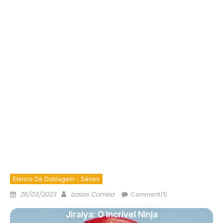
Elenco De Dublagem - Séries
26/03/2023
Izaías Correia
Comment(1)
Jiraiya: O Incrível Ninja