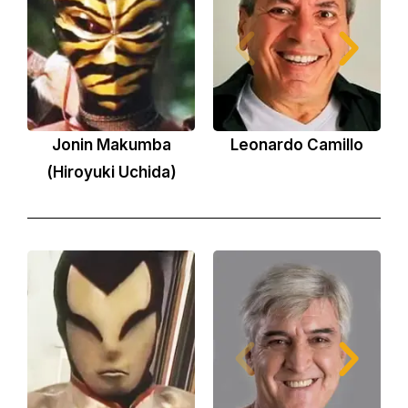
Jonin Makumba
Leonardo Camillo
L
(Hiroyuki Uchida)