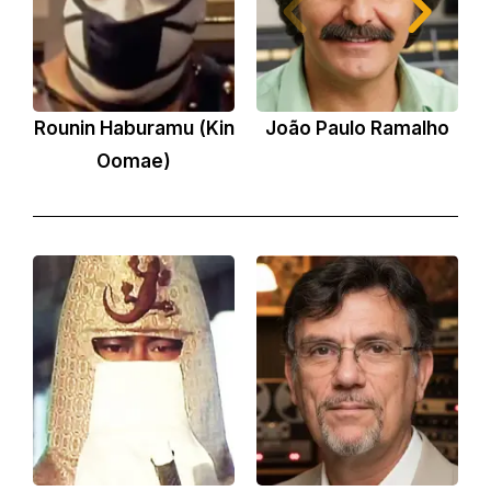
Rounin Haburamu (Kin
João Paulo Ramalho
O
Oomae)