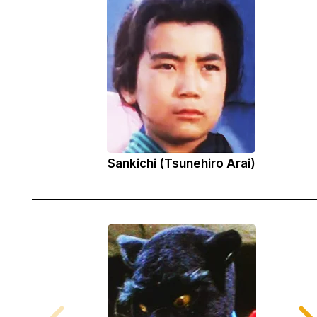
Sankichi (Tsunehiro Arai)