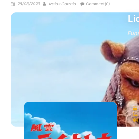
26/03/2023
Izaías Correia
Comment(0)
Li
Fun