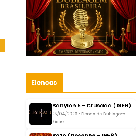
Elencos
Babylon 5 - Crusada (1999)
25/04/2026 • Elenco de Dublagem -
Séries
Bozo (Desenho - 1958)
Nelson Machado