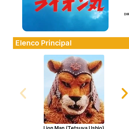
DI
Elenco Principal
Lion Man (Tetsuya Ushio)