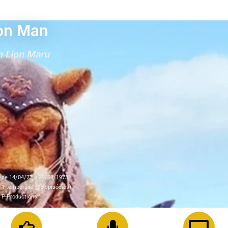
on Man
n Lion Maru
de 14/04/73 a 29/09/1973.
1 temporada (25 episódios).
P-Productions.