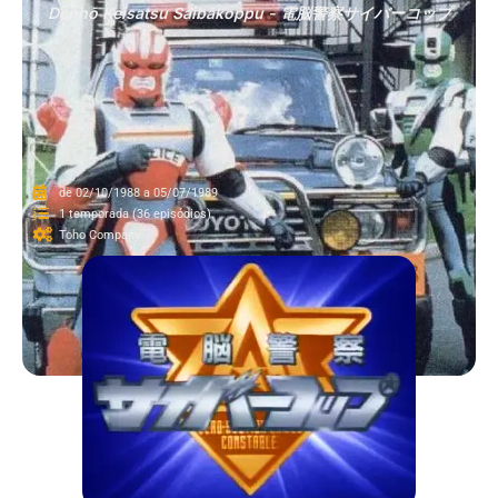
Dennō Keisatsu Saibākoppu - 電脳警察サイバーコップ
de 02/10/1988 a 05/07/1989
1 temporada (36 episódios).
Toho Company.