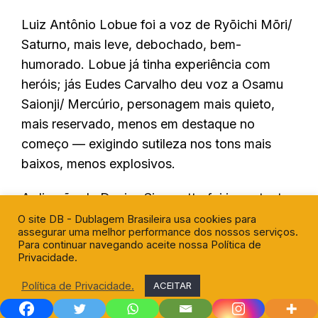
Luiz Antônio Lobue foi a voz de Ryōichi Mōri/
Saturno, mais leve, debochado, bem-
humorado. Lobue já tinha experiência com
heróis; jás Eudes Carvalho deu voz a Osamu
Saionji/ Mercúrio, personagem mais quieto,
mais reservado, menos em destaque no
começo — exigindo sutileza nos tons mais
baixos, menos explosivos.
A direção de Denise Simonetto foi importante
para coordenar essas vozes com o estilo
O site DB - Dublagem Brasileira usa cookies para
assegurar uma melhor performance dos nossos serviços.
tokusatsu, em que há momentos de drama, de
Para continuar navegando aceite nossa Política de
ação física, de transformação, de discurso
Privacidade.
heroico. A dublagem consegue traduzir não só
Política de Privacidade.
ACEITAR
o diálogo literal, mas emocionalmente fazer
com que o espectador brasileiro “sinta” o que