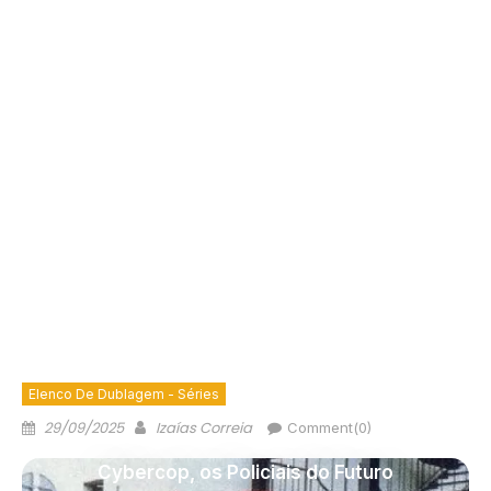
Elenco De Dublagem - Séries
29/09/2025
Izaías Correia
Comment(0)
Cybercop, os Policiais do Futuro