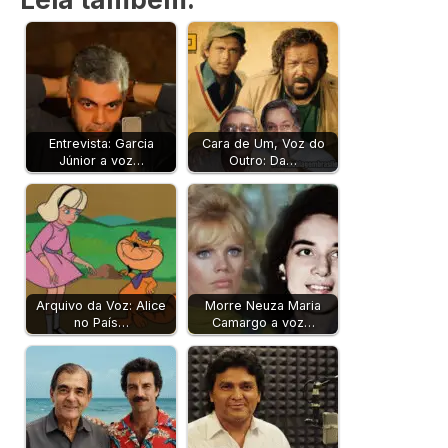
Entrevista: Garcia
Cara de Um, Voz do
Júnior a voz…
Outro: Da…
Arquivo da Voz: Alice
Morre Neuza Maria
no País…
Camargo a voz…