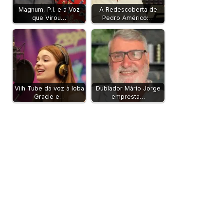
Magnum, P.I. e a Voz
A Redescoberta de
que Virou…
Pedro Américo:…
Viih Tube dá voz à loba
Dublador Mário Jorge
Gracie e…
empresta…