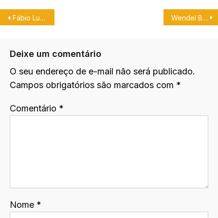
Fábio Lucindo estará na dublagem de My Hero Academia 2: Heróis.
Wendel Bezerra desafia Bibi a dublar o Cebolinha.
Deixe um comentário
O seu endereço de e-mail não será publicado.
Campos obrigatórios são marcados com
*
Comentário
*
Nome
*