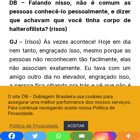
DB – Falando nisso, não é comum as
pessoas conhecê-lo pessoalmente, e dizer
que achavam que você tinha corpo de
halterofilista? (risos)
GJ
– (risos) Às vezes acontece! Hoje em dia
nem tanto, engraçado isso, mesmo porque as
pessoas não reconhecem tão facilmente, elas
não associam exatamente. Eu tava com um
amigo outro dia no elevador, engraçado isso,
a pessoa fica olhando pra trás e vê que não é
exatamente quem ele esperava que fosse, mas
O site DB - Dublagem Brasileira usa cookies para
assegurar uma melhor performance dos nossos serviços.
também não sabe quem é, e aí fica uma coisa
Para continuar navegando aceite nossa Política de
meio confusa na cabeça dela.
Privacidade.
Política de Privacidade.
ACEITAR
Com 17 anos aconteceu isso, porque eu era
muito magrinho, e houve duas coisas muito