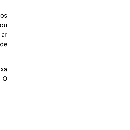
dos
hou
 ar
 de
ixa
. O