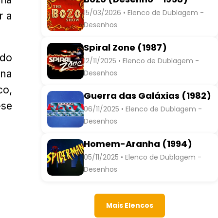
15/03/2026 • Elenco de Dublagem -
r a
Desenhos
Spiral Zone (1987)
 do
12/11/2025 • Elenco de Dublagem -
na
Desenhos
co,
Guerra das Galáxias (1982)
-se
06/11/2025 • Elenco de Dublagem -
Desenhos
Homem-Aranha (1994)
05/11/2025 • Elenco de Dublagem -
Desenhos
Mais Elencos