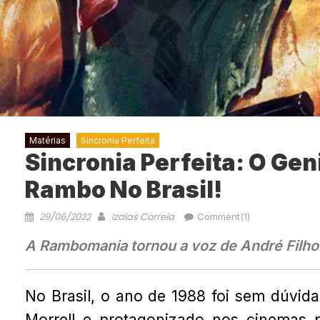
Matérias
Sincronia Perfeita
Sincronia Perfeita: O Gen
Rambo No Brasil!
29/06/2022
Izaías Correia
Comment(1)
A Rambomania tornou a voz de André Filho
No Brasil, o ano de 1988 foi sem dúvid
Morrell e protagonizado nos cinemas 