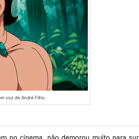
m voz de André Filho.
em no cinema, não demorou muito para sur