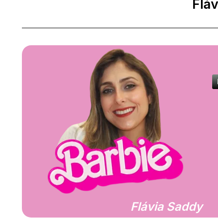
Flá
Flávia Saddy