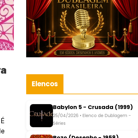
ra
Elencos
Babylon 5 - Crusada (1999)
25/04/2026 • Elenco de Dublagem -
 É
Séries
de
Bozo (Desenho - 1958)