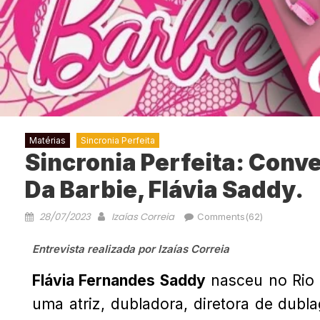
Matérias
Sincronia Perfeita
Sincronia Perfeita: Conv
Da Barbie, Flávia Saddy.
28/07/2023
Izaías Correia
Comments(62)
Entrevista realizada por Izaías Correia
Flávia Fernandes Saddy
nasceu no Rio 
uma atriz, dubladora, diretora de dublag