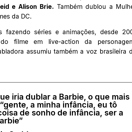
Reid e
Alison Brie.
Também dublou a Mulh
lmes da DC.
os fazendo séries e animações, desde 20
do filme em live-action da personage
ubladora assumiu também a voz brasileira 
e iria dublar a Barbie, o que mais
“gente, a minha infância, eu tô
oisa de sonho de infância, ser a
arbie”