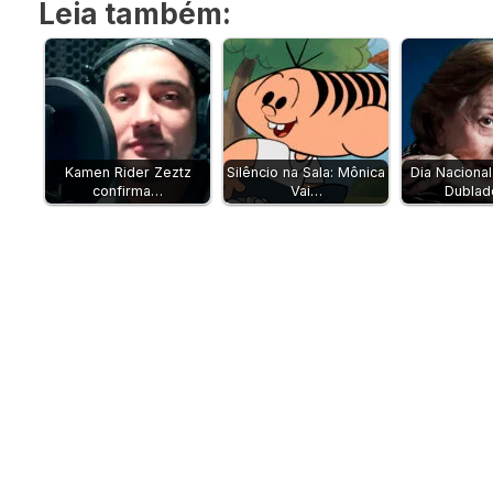
Leia também:
Kamen Rider Zeztz
Silêncio na Sala: Mônica
Dia Nacional
confirma…
Vai…
Dublad