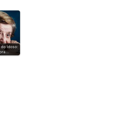
 do Idoso:
ora…