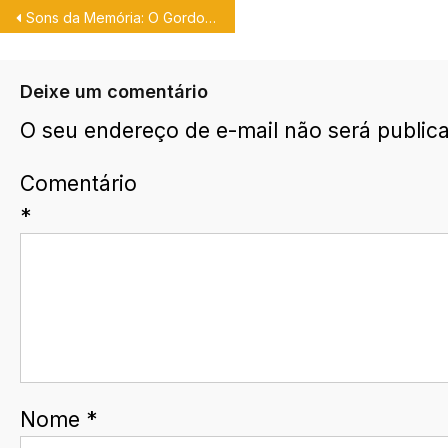
Sons da Memória: O Gordo e o Magro.
Deixe um comentário
O seu endereço de e-mail não será public
Comentário
*
Nome
*