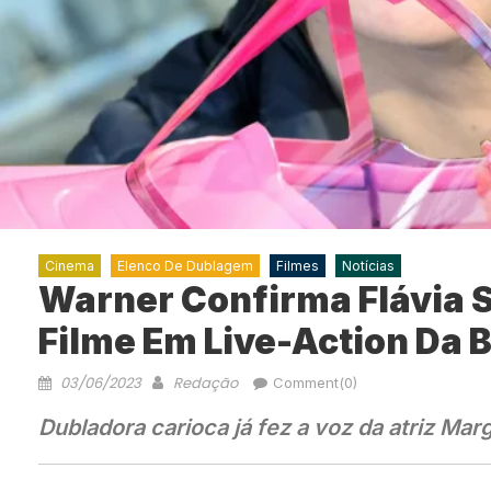
Cinema
Elenco De Dublagem
Filmes
Notícias
Warner Confirma Flávia 
Filme Em Live-Action Da 
03/06/2023
Redação
Comment(0)
Dubladora carioca já fez a voz da atriz Ma