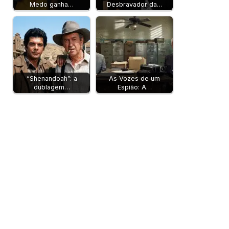
Medo ganha…
Desbravador da…
“Shenandoah”: a
As Vozes de um
dublagem…
Espião: A…