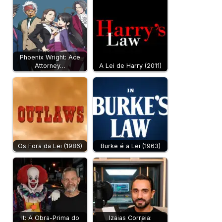
Phoenix Wright: Ace
Attorney…
A Lei de Harry (2011)
Os Fora da Lei (1986)
Burke é a Lei (1963)
It: A Obra-Prima do
Izaias Correia: