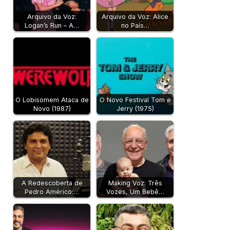
Arquivo da Voz:
Arquivo da Voz: Alice
Logan’s Run – A…
no País…
O Lobisomem Ataca de
O Novo Festival Tom e
Novo (1987)
Jerry (1975)
A Redescoberta de
Making Voz: Três
Pedro Américo:…
Vozes, Um Bebê…