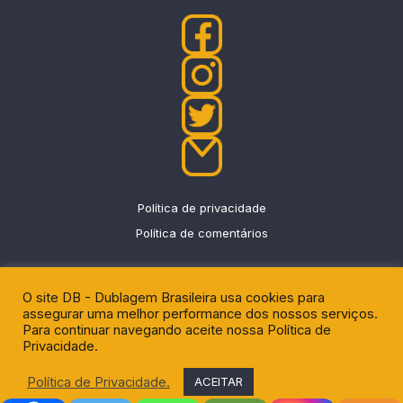
Política de privacidade
Política de comentários
O site DB - Dublagem Brasileira usa cookies para
assegurar uma melhor performance dos nossos serviços.
DU - News
|
Eggnews by
Theme Egg
.
Para continuar navegando aceite nossa Política de
Privacidade.
Política de Privacidade.
ACEITAR