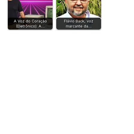
A Voz do Coração
Flávio Back, voz
(Eletrônico): A…
marcante da…