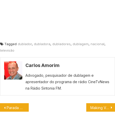
Tagged
dublador
,
dubladora
,
dubladores
,
dublagem
,
nacional
,
televisão
Carlos Amorim
Advogado, pesquisador de dublagem e
apresentador do programa de rádio CineTvNews
na Rádio Sintonia FM.
Parada Nerd anuncia Úrsula Bezerra
Making Voz: Sítio do Picapau Amarelo – Dublagem não, vozes originais!