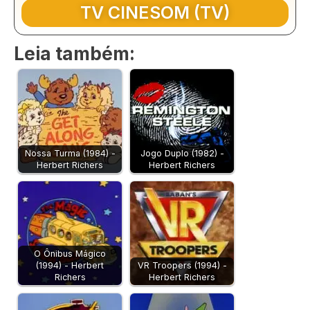
TV CINESOM (TV)
Leia também:
Nossa Turma (1984) -
Jogo Duplo (1982) -
Herbert Richers
Herbert Richers
O Ônibus Mágico
(1994) - Herbert
VR Troopers (1994) -
Richers
Herbert Richers