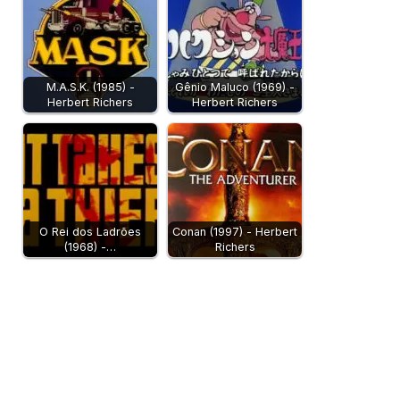
M.A.S.K. (1985) -
Gênio Maluco (1969) -
Herbert Richers
Herbert Richers
O Rei dos Ladrões
Conan (1997) - Herbert
(1968) -…
Richers