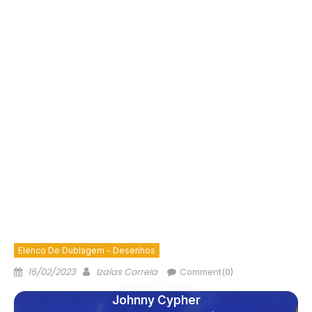
Elenco De Dublagem - Desenhos
15/02/2023
Izaías Correia
Comment(0)
Johnny Cypher