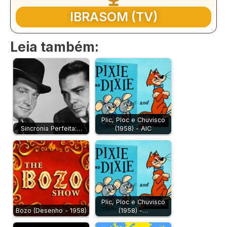
IBRASOM (TV)
Leia também:
Plic, Ploc e Chuvisco
Sincronia Perfeita:…
(1958) - AIC
Plic, Ploc e Chuvisco
Bozo (Desenho - 1958)
(1958) -…