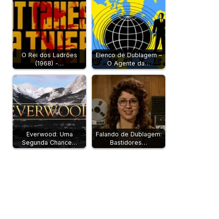
O Rei dos Ladrões
Elenco de Dublagem –
(1968) -…
O Agente da…
Everwood: Uma
Falando de Dublagem:
Segunda Chance…
Bastidores…