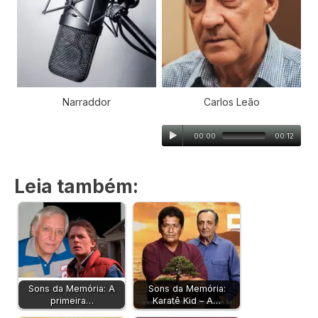
Narraddor
Carlos Leão
00:00
00:12
Leia também:
Sons da Memória: A
Sons da Memória:
primeira…
Karatê Kid – A…