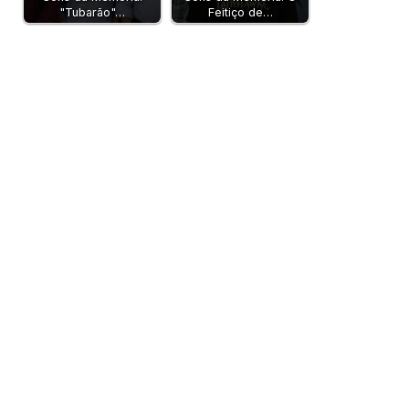
"Tubarão"…
Feitiço de…