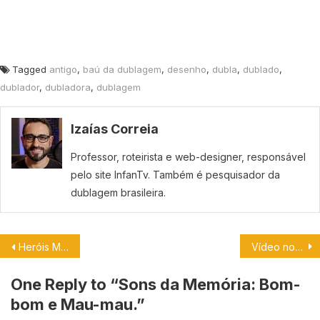
Tagged
antigo
,
baú da dublagem
,
desenho
,
dubla
,
dublado
,
dublador
,
dubladora
,
dublagem
Izaías Correia
Professor, roteirista e web-designer, responsável
pelo site InfanTv. Também é pesquisador da
dublagem brasileira.
Heróis Modestos tem trailer dublado lançado pela Netflix.
Vídeo no BOL conta um pouco da carreira de Isaac Bardavid.
One Reply to “
Sons da Memória: Bom-
bom e Mau-mau.
”