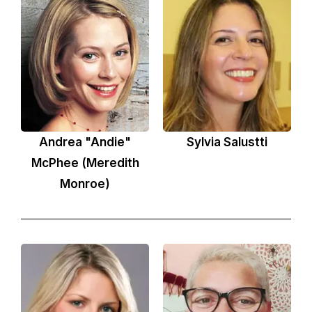
Andrea "Andie"
Sylvia Salustti
McPhee (Meredith
Monroe)