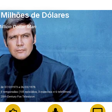
Milhões de Dólares
illion Dollar Man
de 07/031973 a 06/03/1978.
5 temporadas (105 episódios, 3 especiais e 6 telefilmes).
20th Century Fox Television.