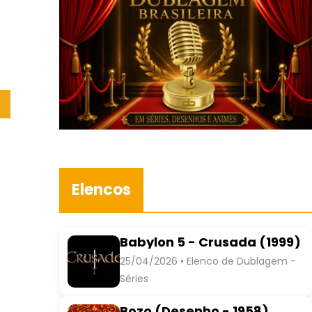
Elencos
Babylon 5 - Crusada (1999)
25/04/2026 • Elenco de Dublagem -
Séries
Bozo (Desenho - 1958)
André Filho