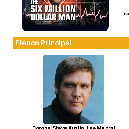
DI
Elenco Principal
Coronel Steve Austin (Lee Majors)