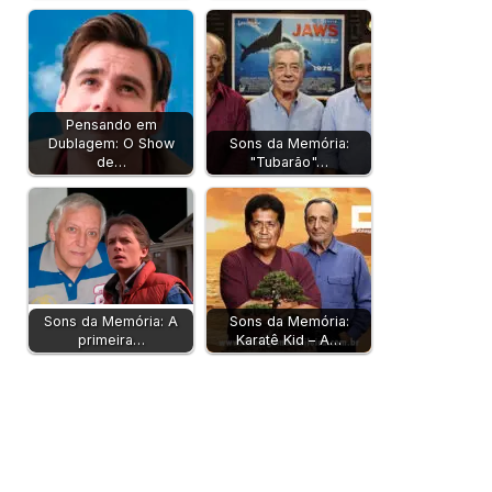
Pensando em
Dublagem: O Show
Sons da Memória:
de…
"Tubarão"…
Sons da Memória: A
Sons da Memória:
primeira…
Karatê Kid – A…