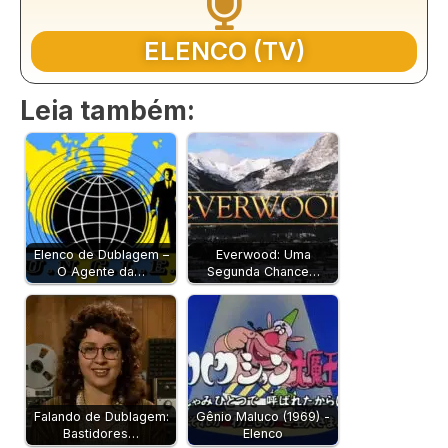
ELENCO (TV)
Leia também:
Elenco de Dublagem –
Everwood: Uma
O Agente da…
Segunda Chance…
Falando de Dublagem:
Gênio Maluco (1969) -
Bastidores…
Elenco