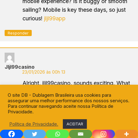
mobile experience? Is it buggy or smooth
sailing? Mobile is key these days, so just
curious!
jljl99app
Responder
Jljl99casino
23/01/2026 às 00h 13
Alright, jljl99casino, sounds exciting. What
are the honest thoughts on the game
O site DB - Dublagem Brasileira usa cookies para
selection and, most importantly, payouts?
assegurar uma melhor performance dos nossos serviços.
Para continuar navegando aceite nossa Política de
Hit me with your best (and worst!)
Privacidade.
experiences, folks!
jljl99casino
Política de Privacidade.
ACEITAR
Responder