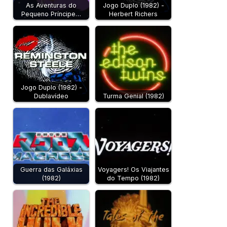
As Aventuras do
Jogo Duplo (1982) -
Pequeno Príncipe…
Herbert Richers
Jogo Duplo (1982) -
Dublavídeo
Turma Genial (1982)
Guerra das Galáxias
Voyagers! Os Viajantes
(1982)
do Tempo (1982)