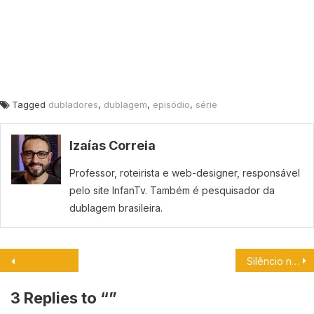
Tagged
dubladores
,
dublagem
,
episódio
,
série
Izaías Correia
Professor, roteirista e web-designer, responsável
pelo site InfanTv. Também é pesquisador da
dublagem brasileira.
Silêncio na Sala: Mônica Vai Falar! Conheça a primeira dubladora da Mônica.
3 Replies to “
”