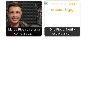
Marco Ribeiro retorna
One Piece: Netflix
como a voz…
estreia arco…