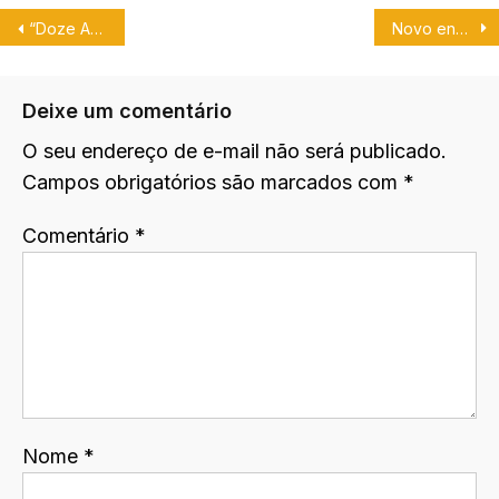
“Doze Anos Para Sempre” é lançado com dublagem da Audio Corp.
Novo encontro com dubladores é marcado em São Paulo.
Deixe um comentário
O seu endereço de e-mail não será publicado.
Campos obrigatórios são marcados com
*
Comentário
*
Nome
*