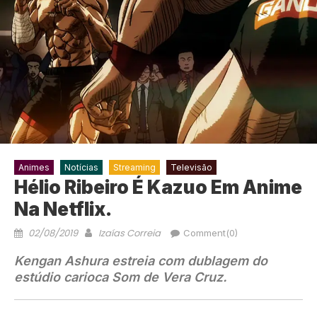
Animes
Notícias
Streaming
Televisão
Hélio Ribeiro É Kazuo Em Anime
Na Netflix.
02/08/2019
Izaías Correia
Comment(0)
Kengan Ashura estreia com dublagem do
estúdio carioca Som de Vera Cruz.