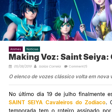
Animes
Notícias
Making Voz: Saint Seiya:
05/08/2019
Izaías Correia
Comment(1)
O elenco de vozes clássico volta em nova v
No último dia 19 de julho finalmente 
SAINT SEIYA Cavaleiros do Zodíaco
. 
temporada tem o roteiro assinado p