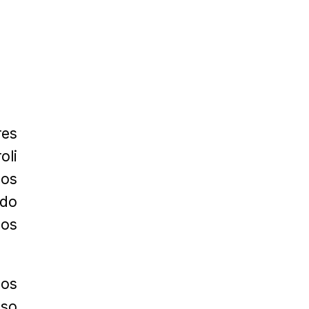
res
oli
aos
ndo
dos
nos
sso