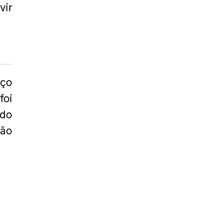
vir
rço
foi
ado
ção