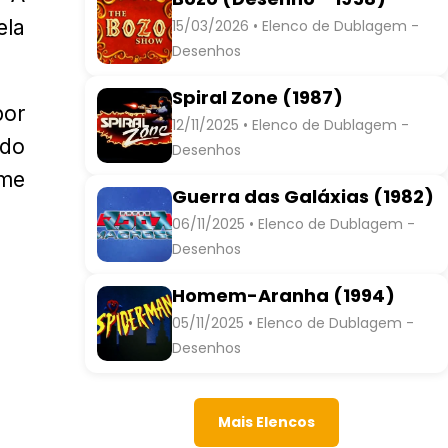
ela
15/03/2026 • Elenco de Dublagem -
Desenhos
Spiral Zone (1987)
por
12/11/2025 • Elenco de Dublagem -
ndo
Desenhos
ime
Guerra das Galáxias (1982)
06/11/2025 • Elenco de Dublagem -
Desenhos
Homem-Aranha (1994)
05/11/2025 • Elenco de Dublagem -
Desenhos
Mais Elencos