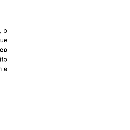
, o
ue
aco
ito
m e