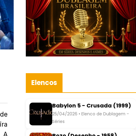
Elencos
Babylon 5 - Crusada (1999)
 de
25/04/2026 • Elenco de Dublagem -
Séries
ira
. A
Bozo (Desenho - 1958)