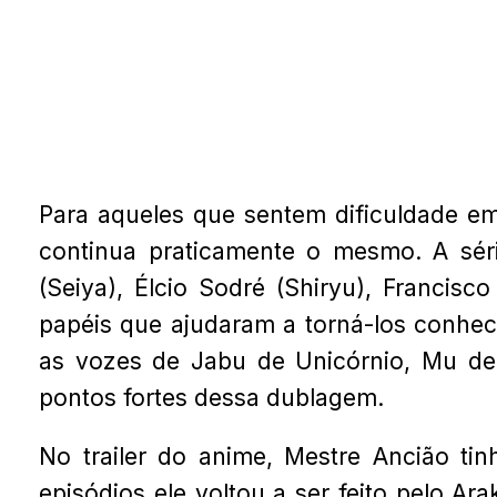
Para aqueles que sentem dificuldade em
continua praticamente o mesmo. A séri
(Seiya), Élcio Sodré (Shiryu), Francisc
papéis que ajudaram a torná-los conhe
as vozes de Jabu de Unicórnio, Mu de
pontos fortes dessa dublagem.
No trailer do anime, Mestre Ancião ti
episódios ele voltou a ser feito pelo Ar