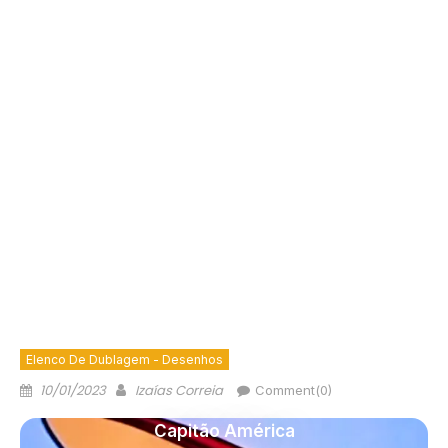
Elenco De Dublagem - Desenhos
10/01/2023
Izaías Correia
Comment(0)
Capitão América