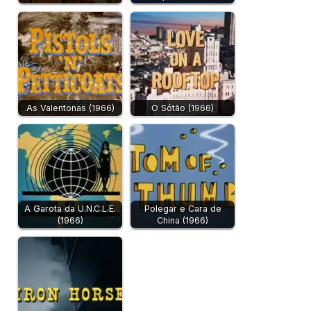
As Valentonas (1966)
O Sótão (1966)
A Garota da U.N.C.L.E.
Polegar e Cara de
(1966)
China (1966)