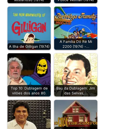
A Família Dó Ré Mi
A Ilha de Gilligan (1974)
2200 (1974) -…
Top 10: Dublagem de
Baú da Dublagem: Jim
vilões dos anos 80.
das Selvas,…