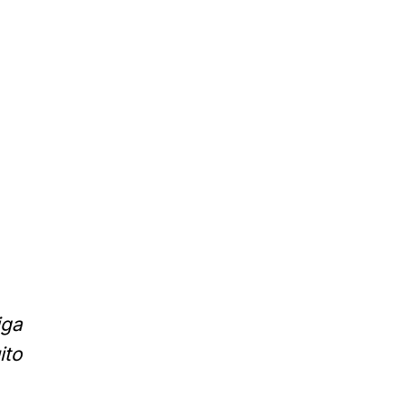
iga
ito