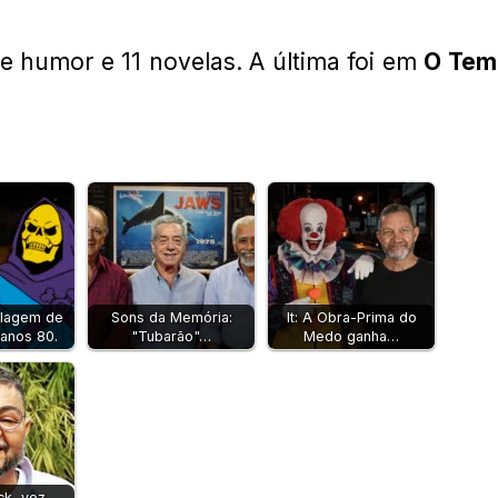
 humor e 11 novelas. A última foi em
O Tem
blagem de
Sons da Memória:
It: A Obra-Prima do
 anos 80.
"Tubarão"…
Medo ganha…
ck, voz