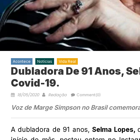
Acontece
Notícias
Vida Real
Dubladora De 91 Anos, Se
Covid-19.
18/05/2020
Redação
Comment(0)
Voz de Marge Simpson no Brasil comemora 
A dubladora de 91 anos,
Selma Lopes,
início do mês, postou ontem no Instag