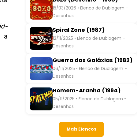
15/03/2026 • Elenco de Dublagem -
Desenhos
id-
Spiral Zone (1987)
u a
12/11/2025 • Elenco de Dublagem -
Desenhos
Guerra das Galáxias (1982)
06/11/2025 • Elenco de Dublagem -
Desenhos
Homem-Aranha (1994)
05/11/2025 • Elenco de Dublagem -
Desenhos
Mais Elencos