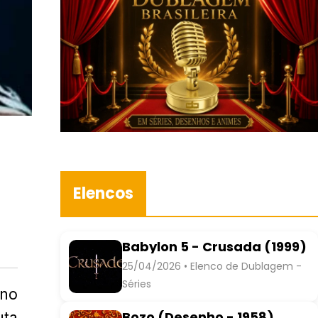
Elencos
Babylon 5 - Crusada (1999)
25/04/2026 • Elenco de Dublagem -
Séries
 no
Bozo (Desenho - 1958)
uta