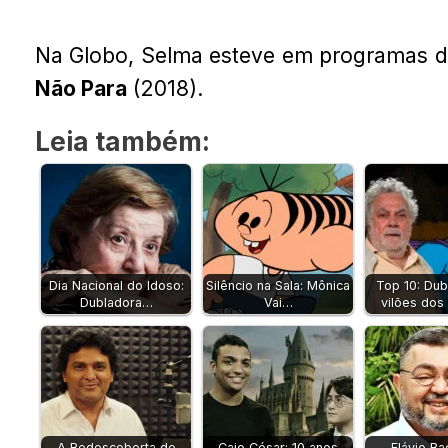
Na Globo, Selma esteve em programas de
Não Para
(2018).
Leia também:
Dia Nacional do Idoso:
Silêncio na Sala: Mônica
Top 10: Du
Dubladora…
Vai…
vilões dos
A Redescoberta de
Caio César: 10 anos
Flávio Ba