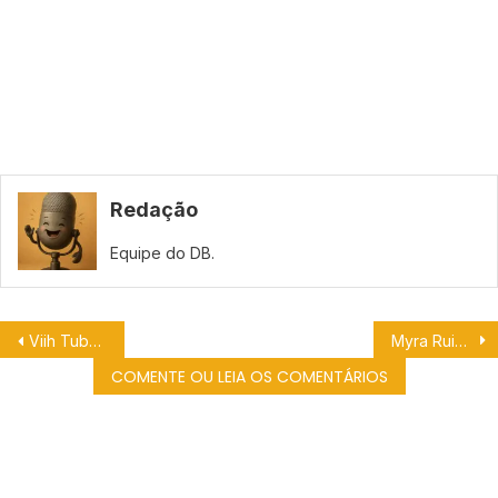
Redação
Equipe do DB.
Viih Tube dá voz à loba Gracie e estreia na dublagem com Zoopocalipse
Myra Ruiz assiste ao trailer dublado de Wicked: Parte 2 ao lado do público
COMENTE OU LEIA OS COMENTÁRIOS