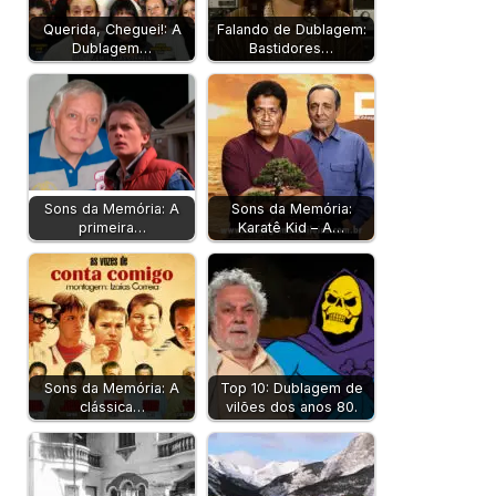
Querida, Cheguei!: A
Falando de Dublagem:
Dublagem…
Bastidores…
Sons da Memória: A
Sons da Memória:
primeira…
Karatê Kid – A…
Sons da Memória: A
Top 10: Dublagem de
clássica…
vilões dos anos 80.