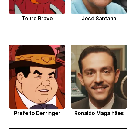
Touro Bravo
José Santana
An
Prefeito Derringer
Ronaldo Magalhães