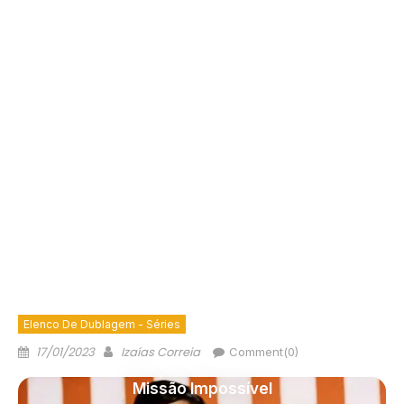
Elenco De Dublagem - Séries
17/01/2023
Izaías Correia
Comment(0)
Missão Impossível