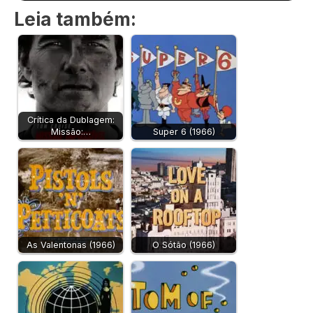
Leia também:
Crítica da Dublagem:
Missão:…
Super 6 (1966)
As Valentonas (1966)
O Sótão (1966)