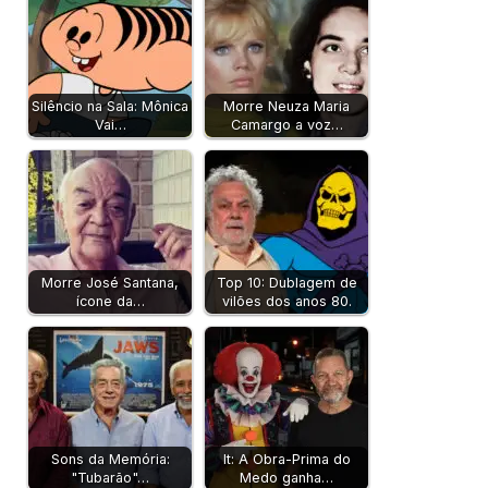
Silêncio na Sala: Mônica
Morre Neuza Maria
Vai…
Camargo a voz…
Morre José Santana,
Top 10: Dublagem de
ícone da…
vilões dos anos 80.
Sons da Memória:
It: A Obra-Prima do
"Tubarão"…
Medo ganha…