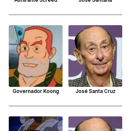
Almirante Screed
José Santana
O
Governador Koong
José Santa Cruz