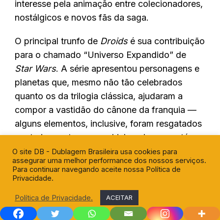
interesse pela animação entre colecionadores,
nostálgicos e novos fãs da saga.
O principal trunfo de
Droids
é sua contribuição
para o chamado “Universo Expandido” de
Star Wars
. A série apresentou personagens e
planetas que, mesmo não tão celebrados
quanto os da trilogia clássica, ajudaram a
compor a vastidão do cânone da franquia —
alguns elementos, inclusive, foram resgatados
posteriormente em quadrinhos, jogos e até
séries como
The Clone Wars
e
Rebels
.
O site DB - Dublagem Brasileira usa cookies para
assegurar uma melhor performance dos nossos serviços.
Para continuar navegando aceite nossa Política de
A dublagem brasileira, por sua vez, resiste
Privacidade.
como um legado sonoro valioso. A escalação
Política de Privacidade.
ACEITAR
da Herbert Richers com dubladores
consagrados fez da versão nacional uma das