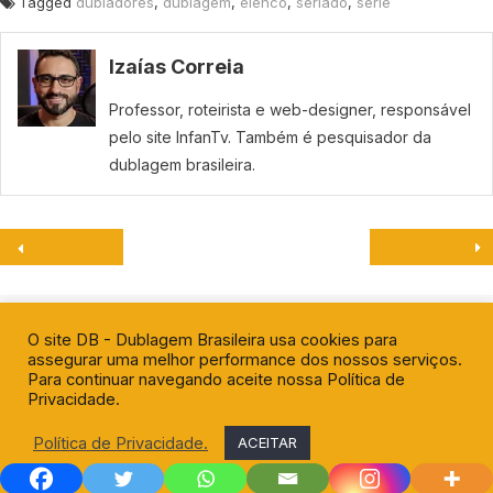
Tagged
dubladores
,
dublagem
,
elenco
,
seriado
,
série
Izaías Correia
Professor, roteirista e web-designer, responsável
pelo site InfanTv. Também é pesquisador da
dublagem brasileira.
Deixe um comentário
O site DB - Dublagem Brasileira usa cookies para
assegurar uma melhor performance dos nossos serviços.
O seu endereço de e-mail não será publicado.
Para continuar navegando aceite nossa Política de
Campos obrigatórios são marcados com
*
Privacidade.
Política de Privacidade.
ACEITAR
Comentário
*