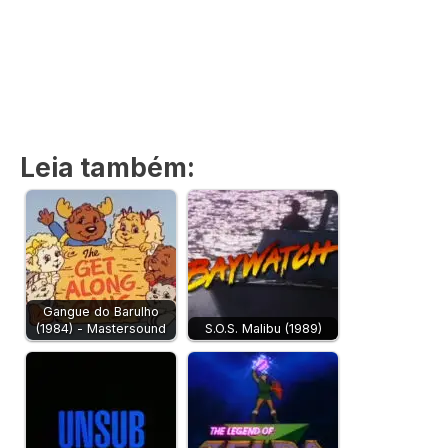
Leia também:
Gangue do Barulho
(1984) - Mastersound
S.O.S. Malibu (1989)