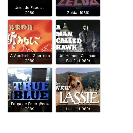
Unidade Especial
(1989)
Zelda (1989)
A Abelhinha Guerreira
Um Homem Chamado
(1989)
Falcão (1989)
Força de Emergência
(1989)
Lassie (1989)