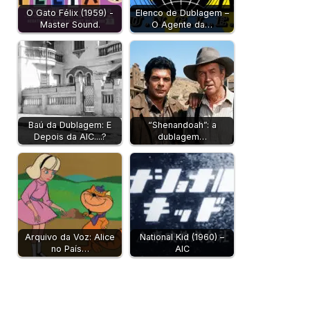
O Gato Félix (1959) -
Elenco de Dublagem –
Master Sound.
O Agente da…
Baú da Dublagem: E
“Shenandoah”: a
Depois da AIC....?
dublagem…
Arquivo da Voz: Alice
National Kid (1960) –
no País…
AIC