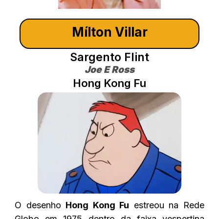
Mílton Villar
Sargento Flint
Joe E Ross
Hong Kong Fu
O desenho
Hong Kong Fu
estreou na Rede
Globo em 1975 dentro da faixa vespertina