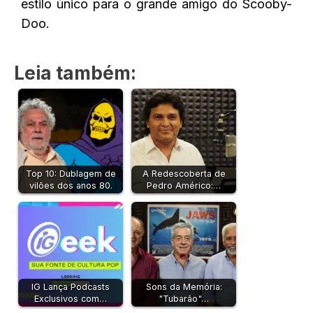
estilo único para o grande amigo do Scooby-
Doo.
Leia também:
Top 10: Dublagem de
A Redescoberta de
vilões dos anos 80.
Pedro Américo:…
IG Lança Podcasts
Sons da Memória:
Exclusivos com…
"Tubarão"…