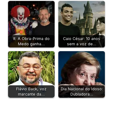
It: A Obra-Prima do
Caio César: 10 anos
Medo ganha…
sem a voz de…
Flávio Back, voz
Dia Nacional do Idoso:
marcante da…
Dubladora…