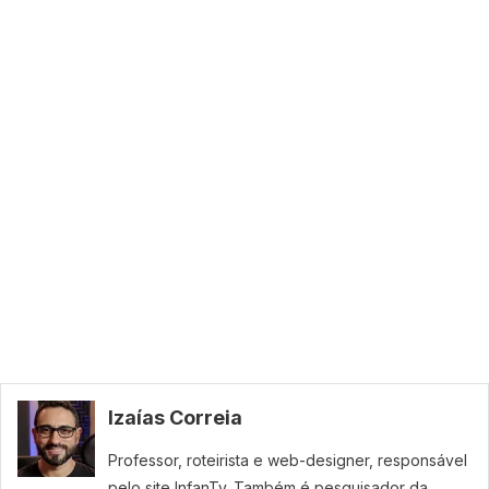
Izaías Correia
Professor, roteirista e web-designer, responsável
pelo site InfanTv. Também é pesquisador da