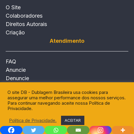
O Site
Colaboradores
Direitos Autorais
Criação
Atendimento
FAQ
Anuncie
Denuncie
Entre em Contato
O site DB - Dublagem Brasileira usa cookies para
assegurar uma melhor performance dos nossos serviços.
Para continuar navegando aceite nossa Política de
Privacidade.
Política de Privacidade.
ACEITAR