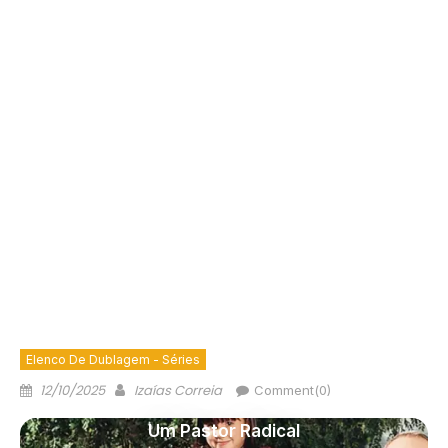
Elenco De Dublagem - Séries
12/10/2025
Izaías Correia
Comment(0)
Um Pastor Radical