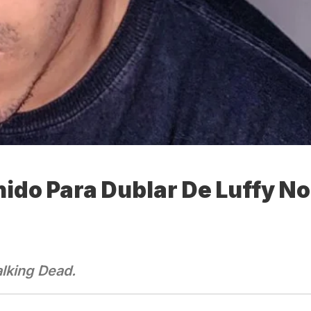
hido Para Dublar De Luffy No
.
alking Dead.