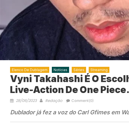
Elenco De Dublagem
Notícias
Séries
Streaming
Vyni Takahashi É O Escol
Live-Action De One Piece
28/06/2023
Redação
Comment(0)
Dublador já fez a voz do Carl Gfimes em W