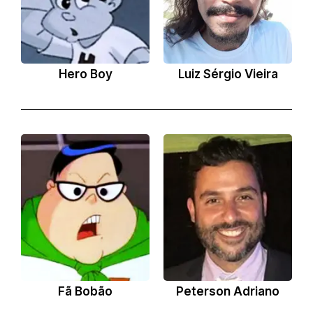
Hero Boy
Luiz Sérgio Vieira
Fã Bobão
Peterson Adriano