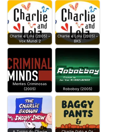
Charlie e Lola (2005) –
Charlie e Lola (2005) –
Vox Mundi 2
BKS
Mentes Criminosas
(2005)
Roboboy (2005)
A Turma do Charlie
Charlie Gato e Os