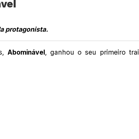
ável
da protagonista.
s,
Abominável
, ganhou o seu primeiro trai