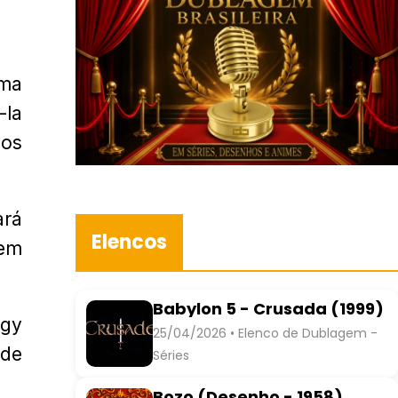
uma
-la
os
ará
Elencos
gem
Babylon 5 - Crusada (1999)
rgy
25/04/2026 • Elenco de Dublagem -
 de
Séries
Bozo (Desenho - 1958)