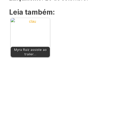
Leia também:
Myra Ruiz assiste ao
trailer…