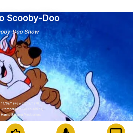
o Scooby-Doo
ooby-Doo Show
11/09/1976 a 23/12/1978.
3 temporadas (40 episódios).
Hanna-Barbera Productions.