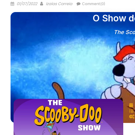
01/07/2022
Izaías Correia
Comment(0)
O Show d
The Sc