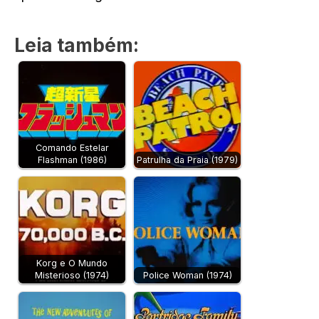
Leia também:
Comando Estelar
Flashman (1986)
Patrulha da Praia (1979)
Korg e O Mundo
Misterioso (1974)
Police Woman (1974)