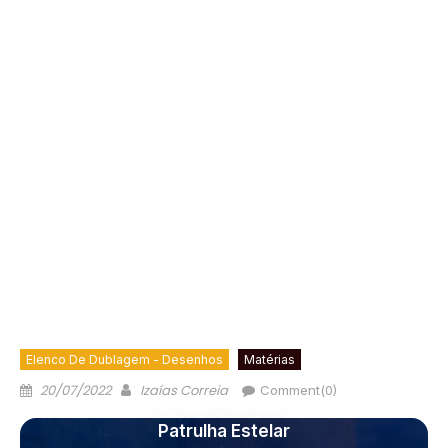
Elenco De Dublagem - Desenhos
Matérias
20/07/2022
Izaías Correia
Comment(0)
Patrulha Estelar