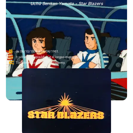
Uchū Senkan Yamato - Star Blazers
de 06/10/1974 a 04/04/1981.
3 séries (77 episódios e 4 longas-metragens).
Toei Animation e Office Academy.