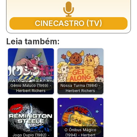
CINECASTRO (TV)
Leia também:
Gênio Maluco (1969) -
Nossa Turma (1984) -
Herbert Richers
Herbert Richers
O Ônibus Mágico
Jogo Duplo (1982) -
(1994) - Herbert