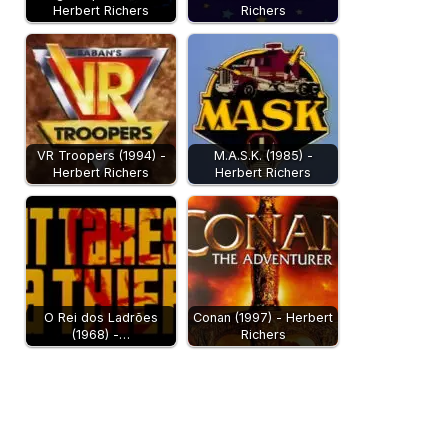
Herbert Richers
Richers
VR Troopers (1994) -
M.A.S.K. (1985) -
Herbert Richers
Herbert Richers
O Rei dos Ladrões
Conan (1997) - Herbert
(1968) -…
Richers