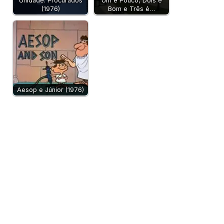
Unidade: Procurados
Um é Pouco, Dois é
(1976)
Bom e Três é…
Aesop e Júnior (1976)