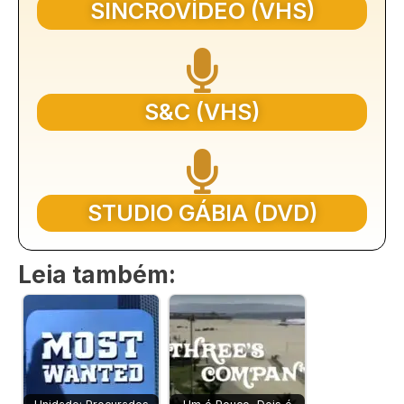
SINCROVÍDEO (VHS)
S&C (VHS)
STUDIO GÁBIA (DVD)
Leia também: