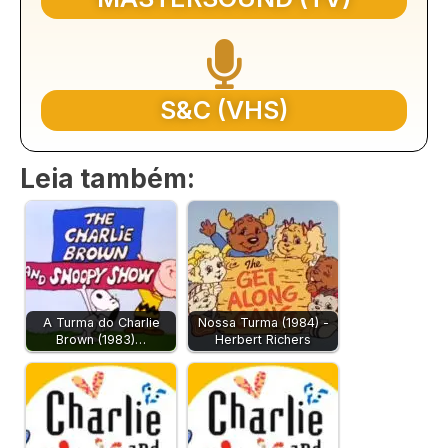
S&C (VHS)
Leia também:
A Turma do Charlie
Nossa Turma (1984) -
Brown (1983)…
Herbert Richers