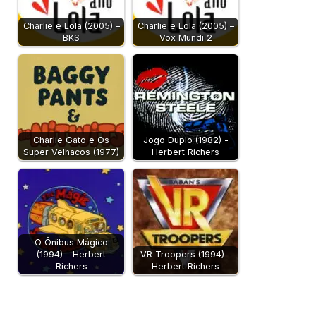
Charlie e Lola (2005) –
Charlie e Lola (2005) –
BKS
Vox Mundi 2
Charlie Gato e Os
Jogo Duplo (1982) -
Super Velhacos (1977)
Herbert Richers
O Ônibus Mágico
(1994) - Herbert
VR Troopers (1994) -
Richers
Herbert Richers