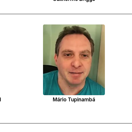
l
Mário Tupinambá