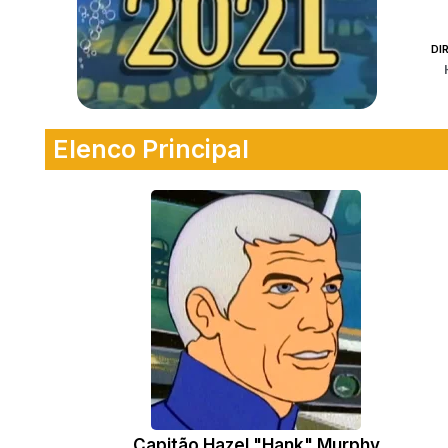
DI
Elenco Principal
Capitão Hazel "Hank" Murphy